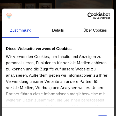
Zustimmung
Details
Über Cookies
Diese Webseite verwendet Cookies
Wir verwenden Cookies, um Inhalte und Anzeigen zu
personalisieren, Funktionen für soziale Medien anbieten
zu können und die Zugriffe auf unsere Website zu
analysieren. Außerdem geben wir Informationen zu Ihrer
Neuumbau und Neueröffnung
Verwendung unserer Website an unsere Partner für
soziale Medien, Werbung und Analysen weiter. Unsere
Im Nymindegab Museum kann man sich an einer umfangreichen
Partner führen diese Informationen möglicherweise mit
Auswahl der Bilder erfreuen, die die berühmte Künstlerkolonie
weiteren Daten zusammen, die Sie ihnen bereitgestellt
hervorbrachte. Außerdem werden Gebrauchsgegenstände
haben oder die sie im Rahmen Ihrer Nutzung der Dienste
ausgestellt und Geschichten aus Nymindegab erzählt.
gesammelt haben.
Einwilligungsauswahl